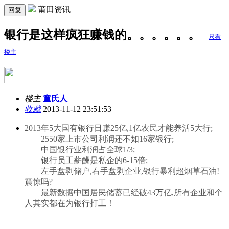
莆田资讯
回复
银行是这样疯狂赚钱的。。。。。。
只看
楼主
楼主
童氏人
收藏
2013-11-12 23:51:53
2013年5大国有银行日赚25亿,1亿农民才能养活5大行;
2550家上市公司利润还不如16家银行;
中国银行业利润占全球1/3;
银行员工薪酬是私企的6-15倍;
左手盘剥储户,右手盘剥企业,银行暴利超烟草石油!
震惊吗?
最新数据中国居民储蓄已经破43万亿,所有企业和个
人其实都在为银行打工！