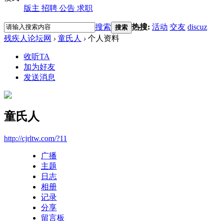
版主
招聘
公告
求职
搜索
热搜:
活动
交友
discuz
搜索
残疾人论坛网
›
童氏人
›
个人资料
收听TA
加为好友
发送消息
童氏人
http://cjrltw.com/?11
广播
主题
日志
相册
记录
分享
留言板