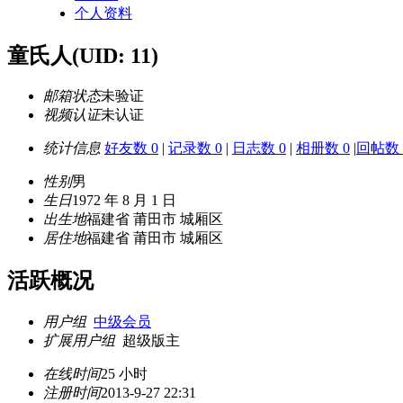
个人资料
童氏人
(UID: 11)
邮箱状态
未验证
视频认证
未认证
统计信息
好友数 0
|
记录数 0
|
日志数 0
|
相册数 0
|
回帖数 
性别
男
生日
1972 年 8 月 1 日
出生地
福建省 莆田市 城厢区
居住地
福建省 莆田市 城厢区
活跃概况
用户组
中级会员
扩展用户组
超级版主
在线时间
25 小时
注册时间
2013-9-27 22:31