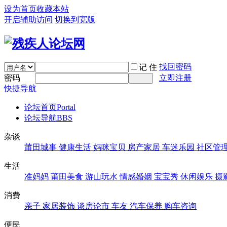
设为首页
收藏本站
开启辅助访问
切换到宽版
找回密码
记 住
密码
立即注册
快捷导航
论坛首页
Portal
论坛导航
BBS
杂谈
莆田城事
健康生活
妈咪宝贝
房产家居
车迷乐园
社区管
生活
准妈妈
莆田美食
游山玩水
情感婚姻
宝宝秀
休闲娱乐
摄
消费
亲子
家居装饰
谈房论市
车友
汽车保养
购车咨询
便民