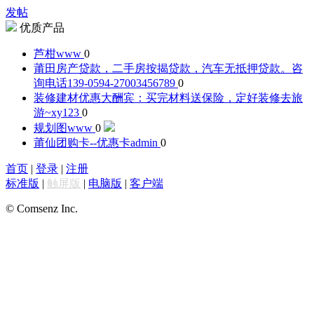
发帖
优质产品
芦柑
www
0
莆田房产贷款，二手房按揭贷款，汽车无抵押贷款。咨
询电话139-0594-2700
3456789
0
装修建材优惠大酬宾：买完材料送保险，定好装修去旅
游~
xy123
0
规划图
www
0
莆仙团购卡--优惠卡
admin
0
首页
|
登录
|
注册
标准版
|
触屏版
|
电脑版
|
客户端
© Comsenz Inc.