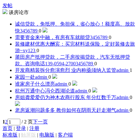
发帖
谈房论市
诚信贷款，免抵押、免担保，省心放心！额度高、放款
快
3456789
0
需要资金来中融，有房有车就能贷
3456789
0
装修建材优惠大酬宾：买完材料送保险，定好装修去旅
游~
xy123
0
莆田房产抵押贷款，二手房按揭贷款，汽车无抵押贷
款。咨询电话139-0594-2700
3456789
0
开发商精装拆分愈演愈烈 业内称亟须纳入监管
admin
1
家园一处
admin
0
谁家房子什么漂亮
admin
0
杭州万通中心冯仑西湖论道
admin
0
房姐龚爱爱仍为神木农商行股东 年分红数千万
admin
0
老房返潮问题多多 教你如何在阴雨天赶走潮气
admin
0
1
2
/ 2 页
下一页
首页
|
登录
|
注册
标准版
|
触屏版
|
电脑版
|
客户端