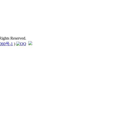
ights Reserved.
060号-1
)