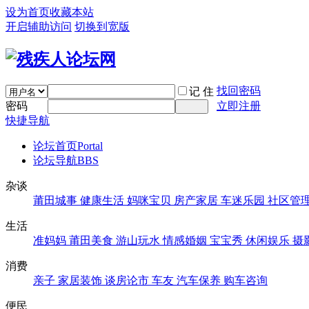
设为首页
收藏本站
开启辅助访问
切换到宽版
找回密码
记 住
密码
立即注册
快捷导航
论坛首页
Portal
论坛导航
BBS
杂谈
莆田城事
健康生活
妈咪宝贝
房产家居
车迷乐园
社区管
生活
准妈妈
莆田美食
游山玩水
情感婚姻
宝宝秀
休闲娱乐
摄
消费
亲子
家居装饰
谈房论市
车友
汽车保养
购车咨询
便民