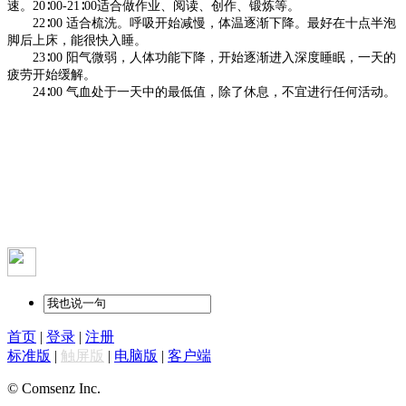
速。20∶00-21∶00适合做作业、阅读、创作、锻炼等。
22∶00 适合梳洗。呼吸开始减慢，体温逐渐下降。最好在十点半泡
脚后上床，能很快入睡。
23∶00 阳气微弱，人体功能下降，开始逐渐进入深度睡眠，一天的
疲劳开始缓解。
24∶00 气血处于一天中的最低值，除了休息，不宜进行任何活动。
首页
|
登录
|
注册
标准版
|
触屏版
|
电脑版
|
客户端
© Comsenz Inc.