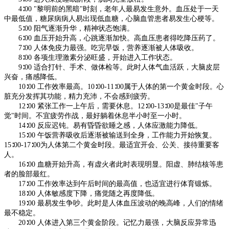
4∶00 "黎明前的黑暗"时刻，老年人最易发生意外。血压处于一天
中最低值，糖尿病病人易出现低血糖，心脑血管患者易发生心梗等。
5∶00 阳气逐渐升华，精神状态饱满。
6∶00 血压开始升高，心跳逐渐加快。高血压患者得吃降压药了。
7∶00 人体免疫力最强。吃完早饭，营养逐渐被人体吸收。
8∶00 各项生理激素分泌旺盛，开始进入工作状态。
9∶00 适合打针、手术、做体检等。此时人体气血活跃，大脑皮层
兴奋，痛感降低。
10∶00 工作效率最高。10∶00-11∶00属于人体的第一个黄金时段。心
脏充分发挥其功能，精力充沛，不会感到疲劳。
12∶00 紧张工作一上午后，需要休息。12∶00-13∶00是最佳"子午
觉"时间。不宜疲劳作战，最好躺着休息半小时至一小时。
14∶00 反应迟钝。易有昏昏欲睡之感，人体应激能力降低。
15∶00 午饭营养吸收后逐渐被输送到全身，工作能力开始恢复。
15∶00-17∶00为人体第二个黄金时段。最适宜开会、公关、接待重要客
人。
16∶00 血糖开始升高，有虚火者此时表现明显。阳虚、肺结核等患
者的脸部最红。
17∶00 工作效率达到午后时间的最高值，也适宜进行体育锻炼。
18∶00 人体敏感度下降，痛觉随之再度降低。
19∶00 最易发生争吵。此时是人体血压波动的晚高峰，人们的情绪
最不稳定。
20∶00 人体进入第三个黄金阶段。记忆力最强，大脑反应异常迅