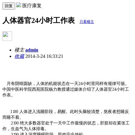
医疗康复
回复
人体器官24小时工作表
只看楼主
楼主
admin
收藏
2014-3-24 16:33:21
月有阴晴圆缺，人体的机能状态在一天24小时里同样有规律可循。
中国中医科学院西苑医院杨力教授通过媒体介绍了人体器官24小时工
作表。
1∶00 人体进入浅睡阶段，易醒。此时头脑较清楚，熬夜者想睡反
而睡不着。
2∶00 绝大多数器官处于一天中工作最慢的状态，肝脏却在紧张工
作，生血气为人体排毒。
3∶00 进入深度睡眠阶段，肌肉完全放松。