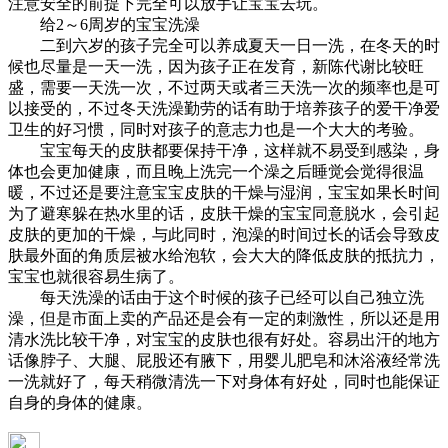
注意安全的前提下完全可以放手让宝宝去玩。
给2～6周岁的宝宝洗澡
二到六岁的孩子完全可以养成夏天一日一洗，在冬天的时
候也尽量是一天一洗，因为孩子正在发育，新陈代谢比较旺
盛，需要一天洗一次，不过两天或者三天洗一次的频率也是可
以接受的，不过冬天洗澡勤劳的话有助于培养孩子的爱干净爱
卫生的好习惯，同时对孩子的意志力也是一个大大的考验。
宝宝每天的皮肤都要保持干净，这样就不易受到感染，身
体也会更加健康，而且晚上洗完一个澡之后睡觉会觉得很温
暖，不过还是要注意宝宝皮肤的干燥与湿润，宝宝如果长时间
为了避寒躲在热水里的话，皮肤干燥的宝宝同意脱水，会引起
皮肤的更加的干燥，与此同时，泡澡的时间过长的话会导致皮
肤最外面的角质层被水给泡软，会大大的降低皮肤的抵抗力，
宝宝也就很容易生病了。
每天洗澡的话由于这个时候的孩子已经可以自己独立洗
澡，但是市面上卖的产品还是会有一定的刺激性，所以还是用
清水洗比较干净，对宝宝的皮肤也很有好处。容易出汗的地方
话像脖子、大腿、屁股还有腋下，用婴儿肥皂和沐浴液经常洗
一洗就好了，每天稍微清洗一下对身体有好处，同时也能保证
自身的身体的健康。