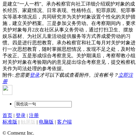
是建立“一人一档”。承办检察官向社工详细介绍观护对象的成
长经历、家庭情况、日常表现、性格特点、犯罪原因、犯罪事
实等基本情况后，共同研究并为关护对象设置个性化的关护措
施，建立关护档案。三是参加义务劳动。在考察期间内，要求
关护对象每月2次在社区从事义务劳动，通过打扫卫生、摆放
娱乐器材、为社区儿童活动提供服务等方式养成爱劳动的习
惯。四是进行思想教育。承办检察官和社工每月对关护对象进
行一次思想教育，随时掌握思想情况，发现不足之处，及时给
予改正。五是形成综合考察意见。关护期满后，考察帮教小组
对关护对象在考验期内的意见提出综合考察意见，提交检察机
关作为司法处理的参考依据。
附件:
您需要
登录
才可以下载或查看附件。没有帐号？
立即注
册
首页
|
登录
|
注册
标准版
|
触屏版
|
电脑版
|
客户端
© Comsenz Inc.