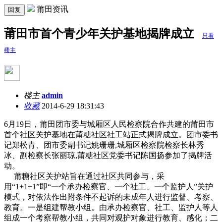
莆田资讯
回复
莆田市首个青少年关护基地揭牌成立
只看
楼主
楼主
admin
收藏
2014-6-29 18:31:43
6月19日，莆田团市委与城厢区人民检察院合作共建的莆田市
首个社区关护基地在莆糖社区社工站正式揭牌成立。团市委书
记郑松青、团市委副书记姚珊珊,城厢区检察院检察长林秀
冰、副检察长张丽琼,莆糖社区党委书记陈国扬参加了揭牌活
动。
莆糖社区关护站旨在通过社区共同参与，采
用“1+1+1”即“一个承办检察官、一个社工、一个监护人”关护
模式，对依法作出附条件不起诉的未成年人进行监督、考察、
教育。一是组建帮教小组。由承办检察官、社工、监护人等人
组成一个考察帮教小组，共同对观护对象进行教育、感化；二