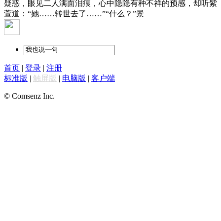
疑惑，眼见二人满面泪痕，心中隐隐有种不祥的预感，却听紫
萱道：“她……转世去了……”“什么？”景
首页
|
登录
|
注册
标准版
|
触屏版
|
电脑版
|
客户端
© Comsenz Inc.