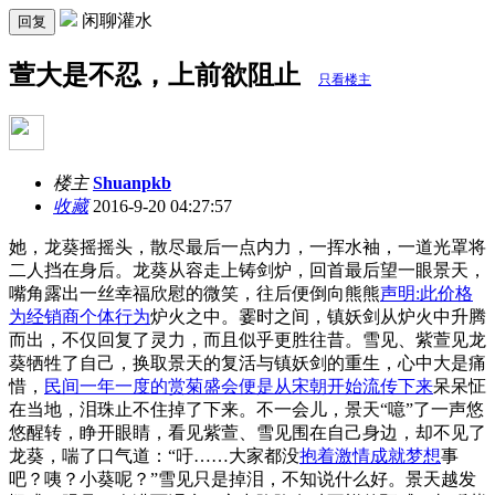
闲聊灌水
回复
萱大是不忍，上前欲阻止
只看楼主
楼主
Shuanpkb
收藏
2016-9-20 04:27:57
她，龙葵摇摇头，散尽最后一点内力，一挥水袖，一道光罩将
二人挡在身后。龙葵从容走上铸剑炉，回首最后望一眼景天，
嘴角露出一丝幸福欣慰的微笑，往后便倒向熊熊
声明:此价格
为经销商个体行为
炉火之中。霎时之间，镇妖剑从炉火中升腾
而出，不仅回复了灵力，而且似乎更胜往昔。雪见、紫萱见龙
葵牺牲了自己，换取景天的复活与镇妖剑的重生，心中大是痛
惜，
民间一年一度的赏菊盛会便是从宋朝开始流传下来
呆呆怔
在当地，泪珠止不住掉了下来。不一会儿，景天“噫”了一声悠
悠醒转，睁开眼睛，看见紫萱、雪见围在自己身边，却不见了
龙葵，喘了口气道：“吁……大家都没
抱着激情成就梦想
事
吧？咦？小葵呢？”雪见只是掉泪，不知说什么好。景天越发