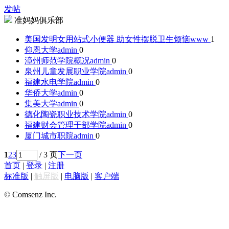
发帖
准妈妈俱乐部
美国发明女用站式小便器 助女性摆脱卫生烦恼
www
1
仰恩大学
admin
0
漳州师范学院概况
admin
0
泉州儿童发展职业学院
admin
0
福建水电学院
admin
0
华侨大学
admin
0
集美大学
admin
0
德化陶瓷职业技术学院
admin
0
福建财会管理干部学院
admin
0
厦门城市职院
admin
0
1
2
3
/ 3 页
下一页
首页
|
登录
|
注册
标准版
|
触屏版
|
电脑版
|
客户端
© Comsenz Inc.