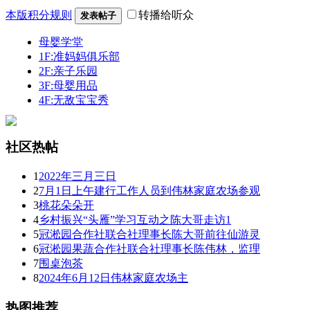
本版积分规则
转播给听众
发表帖子
母婴学堂
1F:准妈妈俱乐部
2F:亲子乐园
3F:母婴用品
4F:无敌宝宝秀
社区热帖
1
2022年三月三日
2
7月1日上午建行工作人员到伟林家庭农场参观
3
桃花朵朵开
4
乡村振兴“头雁”学习互动之陈大哥走访1
5
冠淞园合作社联合社理事长陈大哥前往仙游灵
6
冠淞园果蔬合作社联合社理事长陈伟林，监理
7
围桌泡茶
8
2024年6月12日伟林家庭农场主
热图推荐