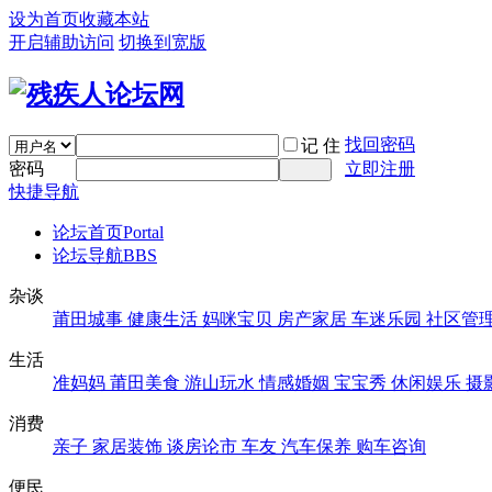
设为首页
收藏本站
开启辅助访问
切换到宽版
找回密码
记 住
密码
立即注册
快捷导航
论坛首页
Portal
论坛导航
BBS
杂谈
莆田城事
健康生活
妈咪宝贝
房产家居
车迷乐园
社区管
生活
准妈妈
莆田美食
游山玩水
情感婚姻
宝宝秀
休闲娱乐
摄
消费
亲子
家居装饰
谈房论市
车友
汽车保养
购车咨询
便民