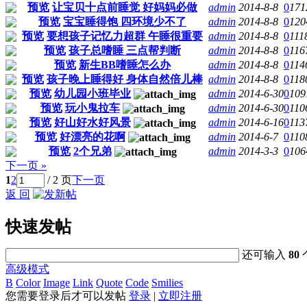
预览
让宝贝十点前睡觉 好妈妈必做
admin
2014-8-8
0
171
预览
宝宝睡得饱 四环境少不了
admin
2014-8-8
0
120
预览
要想孩子记忆力超群 午睡很重要
admin
2014-8-8
0
111
预览
孩子总嗜睡 三点帮判断
admin
2014-8-8
0
116
预览
新生BB嗜睡怎么办
admin
2014-8-8
0
114
预览
孩子晚上睡得好 身体自然倍儿棒
admin
2014-8-8
0
118
预览
幼儿园小班毕业
admin
2014-6-30
0
109
预览
玩小鬼拉车
admin
2014-6-30
0
110
预览
好山好水好风景
admin
2014-6-16
0
113
预览
好漂亮的花啊
admin
2014-6-7
0
110
预览
2个兄弟
admin
2014-3-3
0
106
下一页 »
1
2
/ 2 页
下一页
返 回
快速发帖
还可输入
80
高级模式
B
Color
Image
Link
Quote
Code
Smilies
您需要登录后才可以发帖
登录
|
立即注册