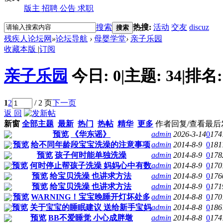
版主
招聘
公告
求职
搜索
热搜:
活动
交友
discuz
搜索
残疾人论坛网
»
论坛导航
›
母婴学堂
›
亲子乐园
收藏本版
|
订阅
亲子乐园
今日:
0
|
主题:
34
|
排名
1
2
/ 2 页
下一页
返 回
新窗
全部主题
最新
热门
热帖
精华
更多
作者
回复/查看
最后
预览
《华东谣》
admin
2026-3-14
0
174
预览
给不同年龄段宝宝洗澡的注意事项
admin
2014-8-9
0
181
预览
孩子何时能单独洗澡
admin
2014-8-9
0
178
预览
何时停止帮孩子洗澡 妈妈心中有数
admin
2014-8-9
0
170
预览
给宝贝洗澡 也讲求方法
admin
2014-8-9
0
176
预览
给宝贝洗澡 也讲求方法
admin
2014-8-9
0
171
预览
WARNING！宝宝晚睡开灯坏处多
admin
2014-8-8
0
170
预览
关于宝宝的睡眠建议 送给新手宝妈
admin
2014-8-8
0
186
预览
BB不爱睡觉 小心成胖墩
admin
2014-8-8
0
174