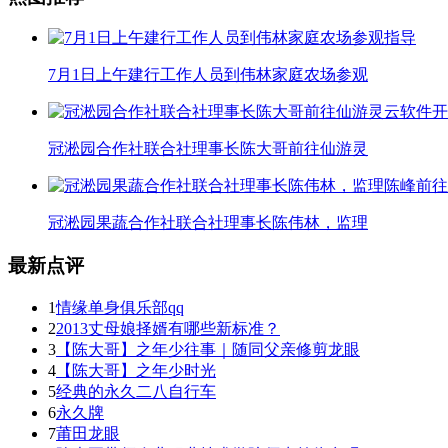
7月1日上午建行工作人员到伟林家庭农场参观
冠淞园合作社联合社理事长陈大哥前往仙游灵
冠淞园果蔬合作社联合社理事长陈伟林，监理
最新点评
1
情缘单身俱乐部qq
2
2013丈母娘择婿有哪些新标准？
3
【陈大哥】之年少往事｜随同父亲修剪龙眼
4
【陈大哥】之年少时光
5
经典的永久二八自行车
6
永久牌
7
莆田龙眼