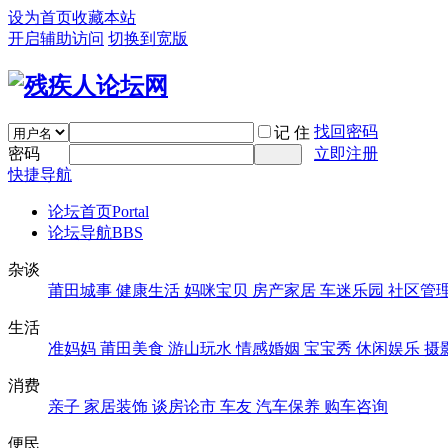
设为首页
收藏本站
开启辅助访问
切换到宽版
找回密码
记 住
密码
立即注册
快捷导航
论坛首页
Portal
论坛导航
BBS
杂谈
莆田城事
健康生活
妈咪宝贝
房产家居
车迷乐园
社区管
生活
准妈妈
莆田美食
游山玩水
情感婚姻
宝宝秀
休闲娱乐
摄
消费
亲子
家居装饰
谈房论市
车友
汽车保养
购车咨询
便民