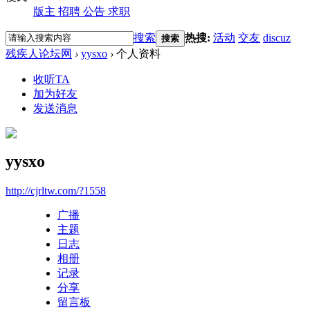
版主
招聘
公告
求职
搜索
热搜:
活动
交友
discuz
搜索
残疾人论坛网
›
yysxo
›
个人资料
收听TA
加为好友
发送消息
yysxo
http://cjrltw.com/?1558
广播
主题
日志
相册
记录
分享
留言板