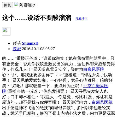
闲聊灌水
回复
这个……说话不要酸溜溜
只看楼主
楼主
Shuanxlf
收藏
2016-10-1 08:05:27
的……”重楼正色道：“谁跟你说笑！她在我布置的结界中，只
有更安全！否则你我较量激发出的灵力，这仙界都未必禁受得
住，何况凡人！”景天听说雪见安全，登时放
白癜风医院
心：“那、那我还要多谢你了～～”重楼道：“闲话少说，快动
手！”景天见他爱武如痴，一心好强，竟是心痒难搔，暗暗好
笑：“好吧！那就较量一下，要点到为止哦！
北京白癜风医
院
”重楼向他一指道：“你先发招罢！”景天寻思先发制人也
好，口中却不相让：“我是人，你是魔，你比我强，你让我是
应该的，却不是我占你便宜哦！”景天潜运内力，
白癜风医院
出手便是神将飞蓬的绝技“倾城银弹波”，多日以来他迭经实
战，武艺早已精熟，修习了蜀山内功心法之后，内力更是源源