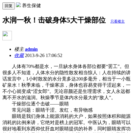
养生保健
回复
水润一秋！击破身体5大干燥部位
只看楼主
楼主
admin
收藏
2013-9-26 17:06:52
人体有70%都是水，一旦缺水身体各部位都要“罢工”。但
很多人不知道，人体水分的隐性散发相当惊人：人在持续的讲
话发言中，1小时散发的水分竟多达200多毫升，相当于一小瓶
矿泉水！秋季来临，干燥寒凉，身体也容易变得干涩起来，一
不小心就变成“涩女郎”。无论容颜还是生理需求，女人永远都
离不开水的滋润。秋燥季节是体内水分最大的“敌人”。
干燥部位逐个击破——眼睛
常见问题：眼睛干涩、发红，有异物感
眼睛是我们身体上能源消耗的大户，如果按照体积和能源
消耗的比例来讲，它绝对是榜上的冠军。中医认为，眼睛可以
很好地看到东西仰仗肝血对眼睛提供的补养，同时眼睛发挥功