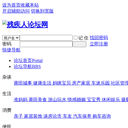
设为首页
收藏本站
开启辅助访问
切换到宽版
找回密码
记 住
密码
立即注册
快捷导航
论坛首页
Portal
论坛导航
BBS
杂谈
莆田城事
健康生活
妈咪宝贝
房产家居
车迷乐园
社区管
生活
准妈妈
莆田美食
游山玩水
情感婚姻
宝宝秀
休闲娱乐
摄
消费
亲子
家居装饰
谈房论市
车友
汽车保养
购车咨询
便民