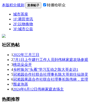
本版积分规则
转播给听众
发表帖子
城市茶座
1F:莆田资讯
2F:以物换物
3F:城市公益
社区热帖
1
2022年三月三日
2
7月1日上午建行工作人员到伟林家庭农场参观
3
桃花朵朵开
4
乡村振兴“头雁”学习互动之陈大哥走访1
5
冠淞园合作社联合社理事长陈大哥前往仙游灵
6
冠淞园果蔬合作社联合社理事长陈伟林，监理
7
围桌泡茶
8
2024年6月12日伟林家庭农场主
热图推荐