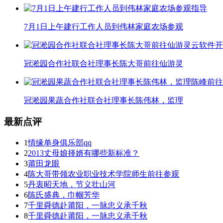
7月1日上午建行工作人员到伟林家庭农场参观
冠淞园合作社联合社理事长陈大哥前往仙游灵
冠淞园果蔬合作社联合社理事长陈伟林，监理
最新点评
1
情缘单身俱乐部qq
2
2013丈母娘择婿有哪些新标准？
3
莆田龙眼
4
陈大哥带领农业职业技术学院师生前往参观
5
丹衷昭天地，节义壮山河
6
陈氏盛典，巾帼芳华
7
千里舜德赴莆阳，一脉忠义承千秋
8
千里舜德赴莆阳，一脉忠义承千秋