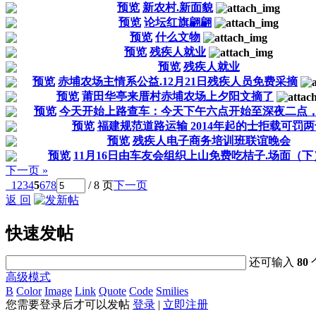
预览
新农村.新面貌
预览
论坛红旗翩翩
预览
什么文物
预览
残疾人就业
预览
残疾人就业
预览
赤埔农场主情系公益.12月21日残疾人员免费采摘
预览
莆田华亭来厝村赤埔农场上夕阳文摘了
预览
今天开始上路查车：今天下午六点开始至深夜二点，
预览
福建规范道路运输 2014年起的士拒载可罚两
预览
残疾人电子商务培训班联谊晚会
预览
11月16日由车友会组织上山免费吃桔子.场面（下）....
下一页 »
1
2
3
4
5
6
7
8
/ 8 页
下一页
返 回
快速发帖
还可输入
80
高级模式
B
Color
Image
Link
Quote
Code
Smilies
您需要登录后才可以发帖
登录
|
立即注册