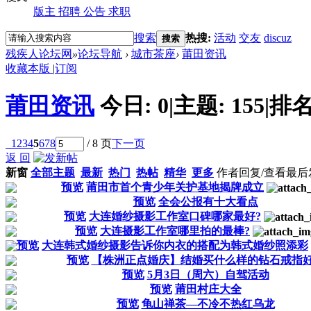
版主
招聘
公告
求职
搜索
热搜:
活动
交友
discuz
搜索
残疾人论坛网
»
论坛导航
›
城市茶座
›
莆田资讯
收藏本版
|
订阅
莆田资讯
今日:
0
|
主题:
155
|
排名
1
2
3
4
5
6
7
8
/ 8 页
下一页
返 回
新窗
全部主题
最新
热门
热帖
精华
更多
作者
回复/查看
最后
预览
莆田市首个青少年关护基地揭牌成立
预览
全会公报有十大看点
预览
大连婚纱摄影工作室口碑哪家最好?
预览
大连摄影工作室哪里拍的最棒?
预览
大连韩式婚纱摄影告诉你内衣的搭配为韩式婚纱照添彩
预览
【株洲正点婚庆】结婚买什么样的钻石戒指
预览
5月3日（周六）自驾活动
预览
莆田村庄大全
预览
龟山禅茶—不冷不热红乌龙