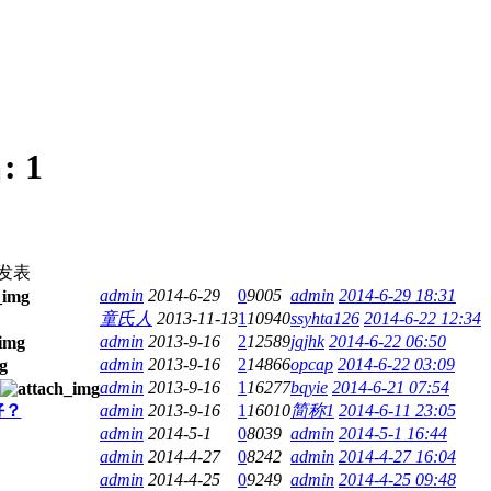
:
1
发表
admin
2014-6-29
0
9005
admin
2014-6-29 18:31
童氏人
2013-11-13
1
10940
ssyhta126
2014-6-22 12:34
admin
2013-9-16
2
12589
jgjhk
2014-6-22 06:50
admin
2013-9-16
2
14866
opcap
2014-6-22 03:09
admin
2013-9-16
1
16277
bqyie
2014-6-21 07:54
好？
admin
2013-9-16
1
16010
简称1
2014-6-11 23:05
admin
2014-5-1
0
8039
admin
2014-5-1 16:44
admin
2014-4-27
0
8242
admin
2014-4-27 16:04
admin
2014-4-25
0
9249
admin
2014-4-25 09:48