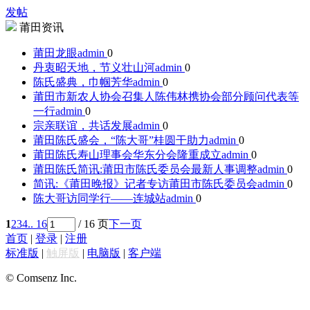
发帖
莆田资讯
莆田龙眼
admin
0
丹衷昭天地，节义壮山河
admin
0
陈氏盛典，巾帼芳华
admin
0
莆田市新农人协会召集人陈伟林携协会部分顾问代表等
一行
admin
0
宗亲联谊，共话发展
admin
0
莆田陈氏盛会，“陈大哥”桂圆干助力
admin
0
莆田陈氏寿山理事会华东分会隆重成立
admin
0
莆田陈氏简讯:莆田市陈氏委员会最新人事调整
admin
0
简讯:《莆田晚报》记者专访莆田市陈氏委员会
admin
0
陈大哥访同学行——连城站
admin
0
1
2
3
4
.. 16
/ 16 页
下一页
首页
|
登录
|
注册
标准版
|
触屏版
|
电脑版
|
客户端
© Comsenz Inc.