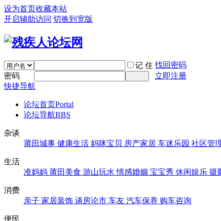
设为首页
收藏本站
开启辅助访问
切换到宽版
找回密码
记 住
密码
立即注册
快捷导航
论坛首页
Portal
论坛导航
BBS
杂谈
莆田城事
健康生活
妈咪宝贝
房产家居
车迷乐园
社区管
生活
准妈妈
莆田美食
游山玩水
情感婚姻
宝宝秀
休闲娱乐
摄
消费
亲子
家居装饰
谈房论市
车友
汽车保养
购车咨询
便民