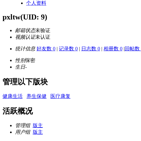
个人资料
pxltw
(UID: 9)
邮箱状态
未验证
视频认证
未认证
统计信息
好友数 0
|
记录数 0
|
日志数 0
|
相册数 0
|
回帖数 
性别
保密
生日
-
管理以下版块
健康生活
养生保健
医疗康复
活跃概况
管理组
版主
用户组
版主