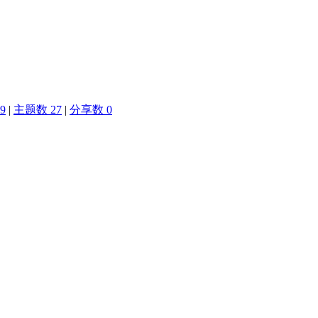
9
|
主题数 27
|
分享数 0