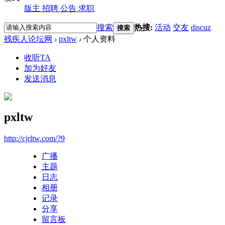
版主
招聘
公告
求职
搜索
热搜:
活动
交友
discuz
搜索
残疾人论坛网
›
pxltw
›
个人资料
收听TA
加为好友
发送消息
pxltw
http://cjrltw.com/?9
广播
主题
日志
相册
记录
分享
留言板