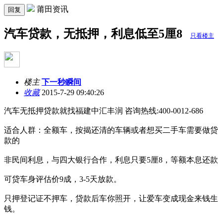
莆田资讯
回复
汽车贷款，无抵押，利息低至5厘8
只看楼主
楼主
下一秒瞬间
收藏
2015-7-29 09:40:26
汽车无抵押贷款就找福建中汇丰润 咨询热线:400-0012-686
适合人群：全额车，按揭还清的车辆或者想买二手车需要做贷
款的
非民间利息，与四大银行合作，利息只要5厘8，等额本息还款
可贷车身评估价9成，3-5天放款。
只押登记证不押车，贷款后车你照开，让爱车变成现金来钱生
钱。