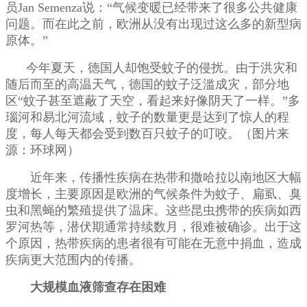
员Jan Semenza说：“气候变暖已经带来了很多公共健康
问题。而在此之前，欧洲从没有出现过这么多的新型病
原体。”
今年夏天，德国人却饱受蚊子的侵扰。由于洪灾和
随后而至的高温天气，德国的蚊子泛滥成灾，部分地
区“蚊子甚至遮蔽了天空，看起来好像阴天了一样。”多
瑙河和易北河流域，蚊子的数量更是达到了惊人的程
度，每人每天都会受到数百只蚊子的叮咬。（图片来
源：环球网）
近年来，传播性疾病在热带和撒哈拉以南地区大幅
度增长，主要原因是欧洲的气候条件为蚊子、扁虱、臭
虫和黑蝇的繁殖提供了温床。这些昆虫携带的疾病如西
罗河热等，潜伏期通常持续数月，很难被确诊。出于这
个原因，热带疾病的患者很有可能在无意中捐血，造成
疾病更大范围内的传播。
大规模血液筛查存在困难