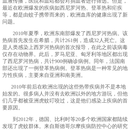
血液传播，医院和血站都会对捐血者进行筛选。但是，
最近在欧洲爆发的疾病如西尼罗河热、登革热和疟疾
等，都是由蚊子携带而来的，欧洲血库的健康出现了新
问题。
2010年夏季，欧洲东南部爆发了西尼罗河热病。该
热病首先发生在希腊，共计261例，造成32人死亡。这
是人类感染上西罗河热病的首次报导，在此之前该病毒
仅存在动物界。此后，罗马尼亚、匈牙利等地区都出现
了西尼罗河热病，共计900例确诊病例。同年，法国南
部还出现了一例登革热病例。登革热病是一种常见的地
方性疾病，主要来自亚洲和南美洲。
2010年前后在欧洲出现的这些热带疾病并不是本地
始发的。很多病人并没有去欧洲以外的地方游玩，但他
们几乎都被亚洲虎蚊叮咬过，这是他们感染上疾病的首
要原因。
到2012年，德国、比利时等20多个欧洲国家都陆续
发现了虎蚊群体。来自斯德哥尔摩疾病防控中心的研究