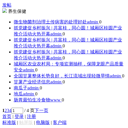
发帖
养生保健
微生物菌剂治理土传病害的处理好处
admin
0
抓党建促乡村振兴 | 共富桂，同心圆！城厢区桂圆产业
推介活动火热开幕
admin
0
抓党建促乡村振兴 | 共富桂，同心圆！城厢区桂圆产业
推介活动火热开幕
admin
0
抓党建促乡村振兴 | 共富桂，同心圆！城厢区桂圆产业
推介活动火热开幕
admin
0
城厢区农业农村局：专项监测抽样，保障龙眼产品质量
安全
admin
0
全国甘薯整体长势良好，长江流域出现轻微旱情
admin
0
甘薯产业经济信息
admin
0
南瓜子
admin
0
地瓜
admin
0
肠胃最怕生冷食物
www
0
1
2
3
4
/ 4 页
下一页
首页
|
登录
|
注册
标准版
|
触屏版
|
电脑版
|
客户端